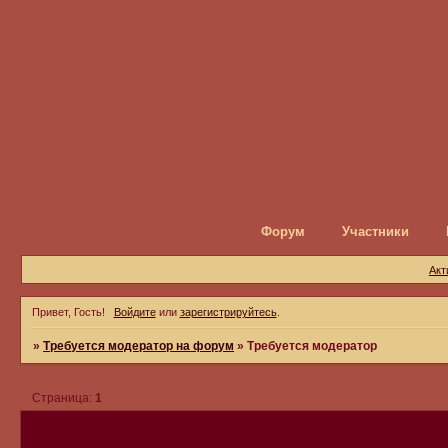
Форум
Участники
Акт
Привет, Гость!
Войдите
или
зарегистрируйтесь
.
»
Требуется модератор на форум
»
Требуется модератор
Страница:
1