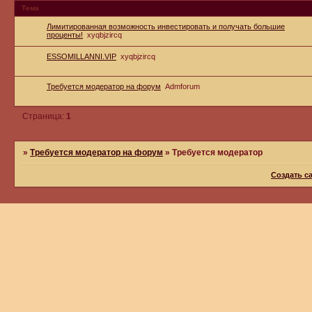
Тема
Лимитированная возможность инвестировать и получать большие
проценты!
xyqbjzircq
ESSOMILLANNI.VIP
xyqbjzircq
Требуется модератор на форум
Admforum
Страница:
1
»
Требуется модератор на форум
»
Требуется модератор
Создать с