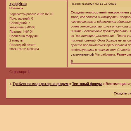
xyqbjzircq
Поделиться
2024-03-12 16:06:02
Новичок
Создаём комфортный микроклимат 
Зарегистрирован
: 2022-02-10
мире, где забота о комфорте и здоро
Приглашений:
0
ключевую роль в обеспечении здоровья
Сообщений:
7
очень некомфортно: из-за отсутствия
Уважение:
[+0/-0]
низкая. Бесконечные проветривания 
Позитив:
[+0/-0]
из "вентиляции-увлажнения". После у
Провел на форуме:
2 минуты
чистый, свежий. Окна больше не запо
Последний визит:
просто наслаждаться пребыванием дом
2024-03-12 16:06:04
отдохнувшими и полным сил. Спасибо
увлажнение.рф
Мы работаем:
Раменски
0
Страница:
1
»
Требуется модератор на форум
»
Тестовый форум
»
Вентиляция и 
Создать с